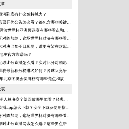
文章
银河到底有什么独特魅力？
彩票开奖公告怎么看？都包含哪些关键信息？
3男篮世界杯亚洲预选赛有哪些看点和关键信息？
对阵加纳，这场世界杯对决有哪些看点和关键因素？
对决巴黎圣日耳曼，谁更有望在欧冠赛场占得先机？
 斗地主官方靠谱吗？
球比分直播怎么看？实时比分对购彩有啥帮助？
赛最新积分榜排名如何？各球队竞争态势有哪些看点？
22年北京冬奥会奖牌榜有哪些亮点和故事？
发表
湖人总决赛全部回放哪里能看？经典战役细节与精彩瞬间全解析
播app怎么下载？安全下载及使用指南全解析
对阵加纳，这场世界杯对决有哪些看点和关键因素？
即时比分直播网该怎么选？这些要点帮你找到靠谱平台