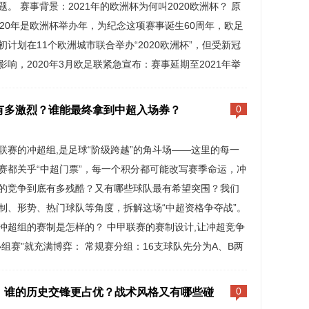
题。 赛事背景：2021年的欧洲杯为何叫2020欧洲杯？ 原
020年是欧洲杯举办年，为纪念这项赛事诞生60周年，欧足
初计划在11个欧洲城市联合举办“2020欧洲杯”，但受新冠
影响，2020年3月欧足联紧急宣布：赛事延期至2021年举
但为保留“60周年纪念”的意义，官方名称仍为“2020欧洲
——因此2021年举办的，实则是“迟到一年”的...
有多激烈？谁能最终拿到中超入场券？
0
联赛的冲超组,是足球“阶级跨越”的角斗场——这里的每一
赛都关乎“中超门票”，每一个积分都可能改写赛季命运，冲
的竞争到底有多残酷？又有哪些球队最有希望突围？我们
制、形势、热门球队等角度，拆解这场“中超资格争夺战”。
冲超组的赛制是怎样的？ 中甲联赛的赛制设计,让冲超竞争
小组赛”就充满博弈： 常规赛分组：16支球队先分为A、B两
每组8队），进行双循环常规赛（每队踢14场），常规赛结
，每组前4名晋级冲超组（共8队），后4名进入保级组。...
，谁的历史交锋更占优？战术风格又有哪些碰
0