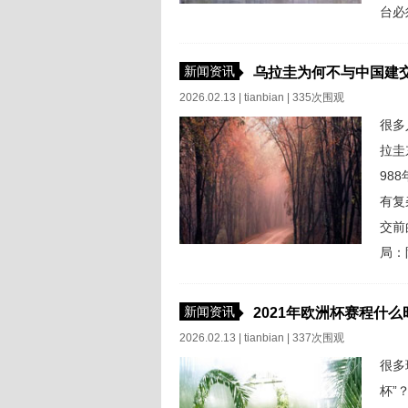
台必
许可
会销
新闻资讯
乌拉圭为何不与中国建
赔率
2026.02.13 |
tianbian
| 335次围观
很多
拉圭
98
有复
交前
局：
苏两
决策
新闻资讯
2021年欧洲杯赛程什
响，
2026.02.13 |
tianbian
| 337次围观
很多
杯”