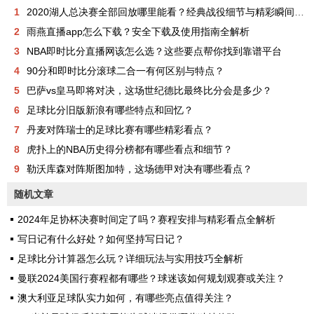
1
2020湖人总决赛全部回放哪里能看？经典战役细节与精彩瞬间全解析
2
雨燕直播app怎么下载？安全下载及使用指南全解析
3
NBA即时比分直播网该怎么选？这些要点帮你找到靠谱平台
4
90分和即时比分滚球二合一有何区别与特点？
5
巴萨vs皇马即将对决，这场世纪德比最终比分会是多少？
6
足球比分旧版新浪有哪些特点和回忆？
7
丹麦对阵瑞士的足球比赛有哪些精彩看点？
8
虎扑上的NBA历史得分榜都有哪些看点和细节？
9
勒沃库森对阵斯图加特，这场德甲对决有哪些看点？
随机文章
2024年足协杯决赛时间定了吗？赛程安排与精彩看点全解析
写日记有什么好处？如何坚持写日记？
足球比分计算器怎么玩？详细玩法与实用技巧全解析
曼联2024美国行赛程都有哪些？球迷该如何规划观赛或关注？
澳大利亚足球队实力如何，有哪些亮点值得关注？