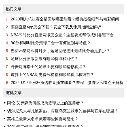
底有什么特别之处？我们从几个
现积分，FIFA的算法会综合考量
热门文章
维度来聊聊它的亮点。 职业赛事
比赛的重要性（如世界杯、欧洲
+草根故事，覆盖全圈层球迷 乒乓
1
2020湖人总决赛全部回放哪里能看？经典战役细节与精彩瞬间全解析
杯正赛权重更高）、对手的强
球直播间(5)的直播清单里，既有
2
雨燕直播app怎么下载？安全下载及使用指南全解析
弱、胜负...
WTT大满贯、世乒赛这样的顶级
3
NBA即时比分直播网该怎么选？这些要点帮你找到靠谱平台
职业赛事，也有城市业余联赛、
4
90分和即时比分滚球二合一有何区别与特点？
校园乒乓对抗赛这类民间赛事，
5
巴萨vs皇马即将对决，这场世纪德比最终比分会是多少？
比如上个月，它就直播了一场大
6
足球比分旧版新浪有哪些特点和回忆？
学生乒乓球锦标赛，把校园里的
7
丹麦对阵瑞士的足球比赛有哪些精彩看点？
青春竞技感传递给了屏幕前的观
8
虎扑上的NBA历史得分榜都有哪些看点和细节？
众；而像WTT新加坡大满贯这样
9
2024 U17亚洲杯预选赛直播在哪看？赛程、参赛队和看点全解析
的国际赛事，也会第一时间带来
随机文章
高清直播，...
阿伦·艾弗森为何能成为篮球史上的孤勇者？
切尔尼戈夫与扎波罗热，两座乌克兰城市的差异与联系在哪里？
英格兰最新大名单藏着哪些惊喜与悬念？
2021年广州恒大亚冠赛程有哪些关键看点？