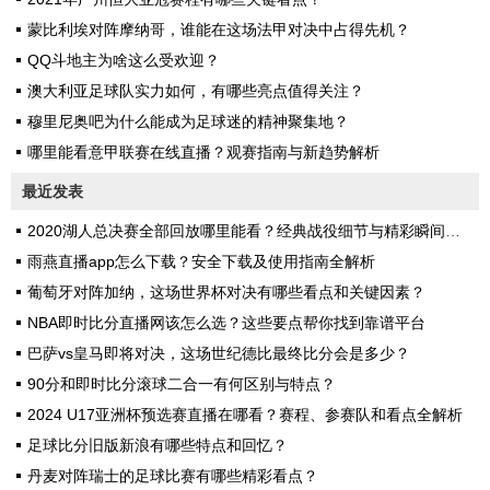
蒙比利埃对阵摩纳哥，谁能在这场法甲对决中占得先机？
QQ斗地主为啥这么受欢迎？
澳大利亚足球队实力如何，有哪些亮点值得关注？
穆里尼奥吧为什么能成为足球迷的精神聚集地？
哪里能看意甲联赛在线直播？观赛指南与新趋势解析
最近发表
2020湖人总决赛全部回放哪里能看？经典战役细节与精彩瞬间全解析
雨燕直播app怎么下载？安全下载及使用指南全解析
葡萄牙对阵加纳，这场世界杯对决有哪些看点和关键因素？
NBA即时比分直播网该怎么选？这些要点帮你找到靠谱平台
巴萨vs皇马即将对决，这场世纪德比最终比分会是多少？
90分和即时比分滚球二合一有何区别与特点？
2024 U17亚洲杯预选赛直播在哪看？赛程、参赛队和看点全解析
足球比分旧版新浪有哪些特点和回忆？
丹麦对阵瑞士的足球比赛有哪些精彩看点？