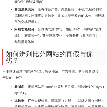
能做到“毫秒级同步”。
界面清爽实用
：没有弹窗广告、恶意链接，手机/电脑端都能
流畅访问，还能查历史数据（比如上赛季欧冠的比分、网球球
员的交战记录）。
附加功能加分
：足球的“实时阵容、伤病情况”，网球的“发球
统计、赛事预告”，甚至赔率变化、专家分析（参考性质），
都能提升体验。
如何辨别比分网站的真假与优
劣？
不少球迷踩过“假网站”的坑：数据滞后、广告弹窗、甚至恶意盗号，
辨别的小技巧：
看域名
：正规网站用.com/.cn等常见后缀，别信奇怪的“.xyz/.t
op”域名。
比数据
：打开央视体育、懂球帝（足球）、网球之家（网球）
等权威平台，对比同一场比赛的比分、事件时间，如果数据对