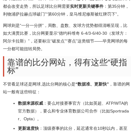
都会改变走势，所以足球比分网需要
实时更新关键事件
：第35分钟，
利物浦萨拉赫点球破门”“第60分钟，皇马维尼修斯被红牌罚下”。
网球则是“一分一分拼”，局数、盘数、发球方优势都得清晰呈现，比
如大满贯比赛，比分网要显示“德约科维奇 6-4/3-6/40-30（发球方：
阿尔卡拉斯）”，还要标注“破发点”“赛点”这类细节——毕竟网球的每
一分都可能扭转局势。
靠谱的比分网站，得有这些“硬指
标”
不管看足球还是网球,选比分网的核心是
“数据准、更新快”
，靠谱的网
站一般有这些特征：
数据来源权威
：要么对接赛事官方（比如英超、ATP/WTA的
官方数据），要么和专业体育数据公司合作（比如Sportrada
r、Opta）。
更新速度快
：顶级赛事的比分，延迟通常在10秒以内，甚至