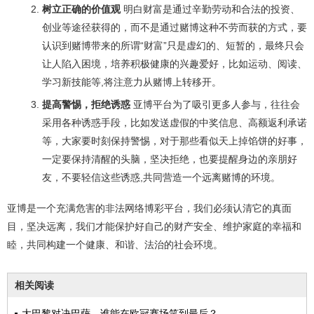
树立正确的价值观
明白财富是通过辛勤劳动和合法的投资、
创业等途径获得的，而不是通过赌博这种不劳而获的方式，要
认识到赌博带来的所谓“财富”只是虚幻的、短暂的，最终只会
让人陷入困境，培养积极健康的兴趣爱好，比如运动、阅读、
学习新技能等,将注意力从赌博上转移开。
提高警惕，拒绝诱惑
亚博平台为了吸引更多人参与，往往会
采用各种诱惑手段，比如发送虚假的中奖信息、高额返利承诺
等，大家要时刻保持警惕，对于那些看似天上掉馅饼的好事，
一定要保持清醒的头脑，坚决拒绝，也要提醒身边的亲朋好
友，不要轻信这些诱惑,共同营造一个远离赌博的环境。
亚博是一个充满危害的非法网络博彩平台，我们必须认清它的真面
目，坚决远离，我们才能保护好自己的财产安全、维护家庭的幸福和
睦，共同构建一个健康、和谐、法治的社会环境。
相关阅读
大巴黎对决巴萨，谁能在欧冠赛场笑到最后？