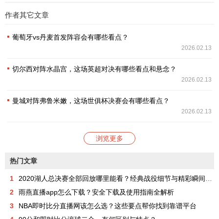
作者其它文章
葡萄牙vs丹麦首发阵容会有哪些看点？
2026.02.13
切尔西对阵水晶宫，这场英超对决有哪些看点和悬念？
2026.02.13
曼城对阵弗鲁米嫩，这场世俱杯决赛会有哪些看点？
2026.02.13
浏览更多
热门文章
1
2020湖人总决赛全部回放哪里能看？经典战役细节与精彩瞬间全解析
2
雨燕直播app怎么下载？安全下载及使用指南全解析
3
NBA即时比分直播网该怎么选？这些要点帮你找到靠谱平台