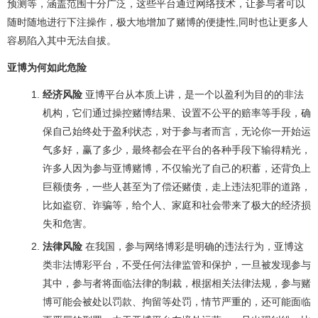
预测等，涵盖范围十分广泛，这些平台通过网络技术，让参与者可以
随时随地进行下注操作，极大地增加了赌博的便捷性,同时也让更多人
容易陷入其中无法自拔。
亚博为何如此危险
经济风险
亚博平台从本质上讲，是一个以盈利为目的的非法
机构，它们通过操控赌博结果、设置不公平的赔率等手段，确
保自己始终处于盈利状态，对于参与者而言，无论你一开始运
气多好，赢了多少，最终都会在平台的各种手段下输得精光，
许多人因为参与亚博赌博，不仅输光了自己的积蓄，还背负上
巨额债务，一些人甚至为了偿还赌债，走上违法犯罪的道路，
比如盗窃、诈骗等，给个人、家庭和社会带来了极大的经济损
失和危害。
法律风险
在我国，参与网络博彩是明确的违法行为，亚博这
类非法博彩平台，不受任何法律监管和保护，一旦被发现参与
其中，参与者将面临法律的制裁，根据相关法律法规，参与赌
博可能会被处以罚款、拘留等处罚，情节严重的，还可能面临