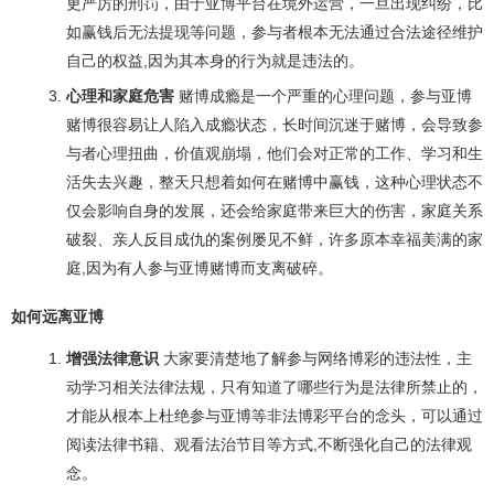
更严厉的刑罚，由于亚博平台在境外运营，一旦出现纠纷，比
如赢钱后无法提现等问题，参与者根本无法通过合法途径维护
自己的权益,因为其本身的行为就是违法的。
心理和家庭危害
赌博成瘾是一个严重的心理问题，参与亚博
赌博很容易让人陷入成瘾状态，长时间沉迷于赌博，会导致参
与者心理扭曲，价值观崩塌，他们会对正常的工作、学习和生
活失去兴趣，整天只想着如何在赌博中赢钱，这种心理状态不
仅会影响自身的发展，还会给家庭带来巨大的伤害，家庭关系
破裂、亲人反目成仇的案例屡见不鲜，许多原本幸福美满的家
庭,因为有人参与亚博赌博而支离破碎。
如何远离亚博
增强法律意识
大家要清楚地了解参与网络博彩的违法性，主
动学习相关法律法规，只有知道了哪些行为是法律所禁止的，
才能从根本上杜绝参与亚博等非法博彩平台的念头，可以通过
阅读法律书籍、观看法治节目等方式,不断强化自己的法律观
念。